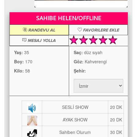
SAHIBE HELEN/OFFLINE
RANDEVU AL
FAVORILERE EKLE
MESAJ YOLLA
Yaş:
35
Saç:
düz sıyah
Boy:
170
Göz:
Kahverengi
Kilo:
58
Şehir:
SESLİ SHOW
20 DK
AYAK SHOW
20 DK
Sahiben Olurum
30 DK