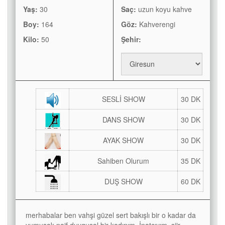
Yaş:
30
Saç:
uzun koyu kahve
Boy:
164
Göz:
Kahverengi
Kilo:
50
Şehir:
SESLİ SHOW
30 DK
DANS SHOW
30 DK
AYAK SHOW
30 DK
Sahiben Olurum
35 DK
DUŞ SHOW
60 DK
merhabalar ben vahşi güzel sert bakışlı bir o kadar da
yumuşak naif duygusal bir kadınım. İnatcıyım, şiir