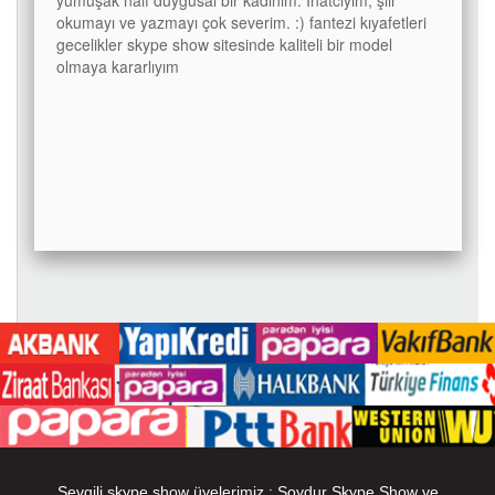
okumayı ve yazmayı çok severim. :) fantezi kıyafetleri
gecelikler skype show sitesinde kaliteli bir model
olmaya kararlıyım
Sevgili skype show üyelerimiz ; Soydur Skype Show ve