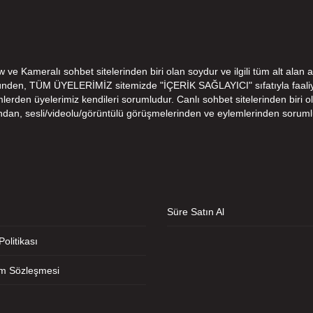
e Kameralı sohbet sitelerinden biri olan soydur ve ilgili tüm alt alan a
ünden, TÜM ÜYELERİMİZ sitemizde "İÇERİK SAĞLAYICI" sıfatıyla faaliye
den üyelerimiz kendileri sorumludur. Canlı sohbet sitelerinden biri ola
ndan, sesli/videolu/görüntülü görüşmelerinden ve eylemlerinden soruml
Süre Satın Al
 Politikası
ım Sözleşmesi