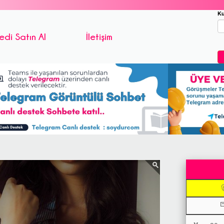
Ku
edi Satın Al
İletişim