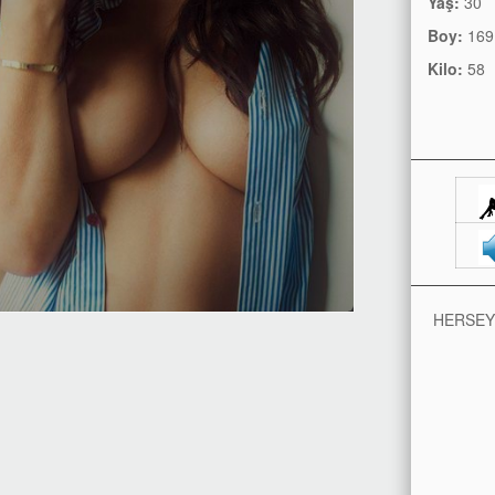
Yaş:
30
Boy:
169
Kilo:
58
HERSEY