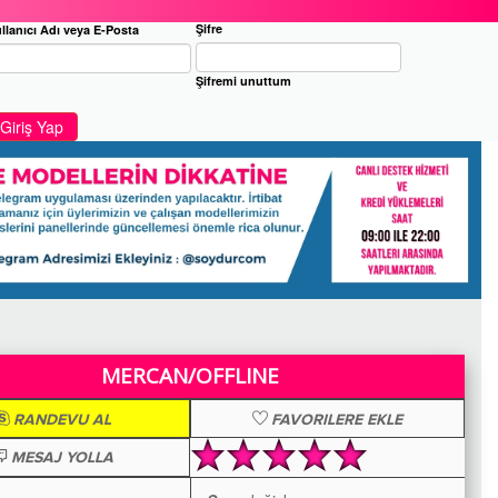
Şifre
llanıcı Adı veya E-Posta
Şifremi unuttum
Giriş Yap
MERCAN/OFFLINE
RANDEVU AL
FAVORILERE EKLE
MESAJ YOLLA