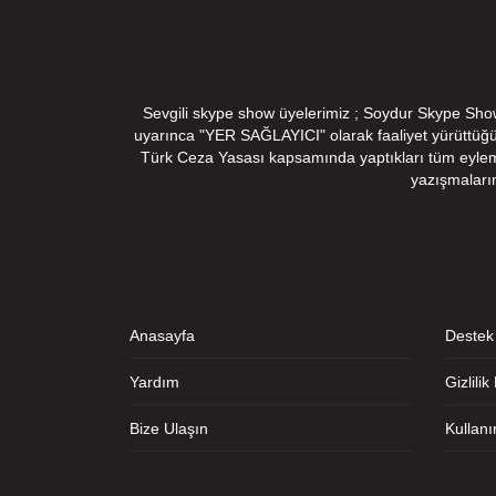
Sevgili skype show üyelerimiz ; Soydur Skype Show v
uyarınca "YER SAĞLAYICI" olarak faaliyet yürüttüğ
Türk Ceza Yasası kapsamında yaptıkları tüm eylemler
yazışmaları
Anasayfa
Destek
Yardım
Gizlilik
Bize Ulaşın
Kullan