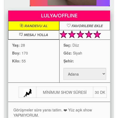
LULYA/OFFLINE
RANDEVU AL
FAVORILERE EKLE
MESAJ YOLLA
Yaş:
28
Saç:
Düz
Boy:
170
Göz:
Siyah
Kilo:
55
Şehir:
MİNİMUM SHOW SÜRESİ
30 DK
Görüşmeler süre yarısı tatlım. ❤️ Yüz açık show
YAPMIYORUM.