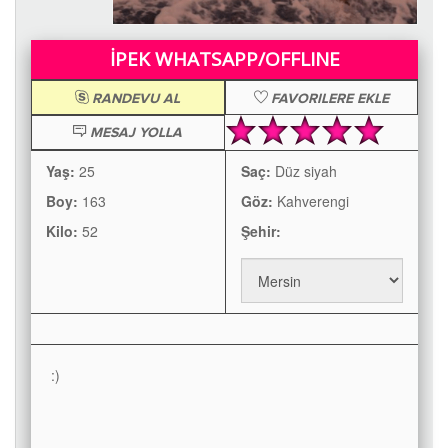
İPEK WHATSAPP/OFFLINE
RANDEVU AL
FAVORILERE EKLE
MESAJ YOLLA
Yaş:
25
Saç:
Düz siyah
Boy:
163
Göz:
Kahverengi
Kilo:
52
Şehir:
:)