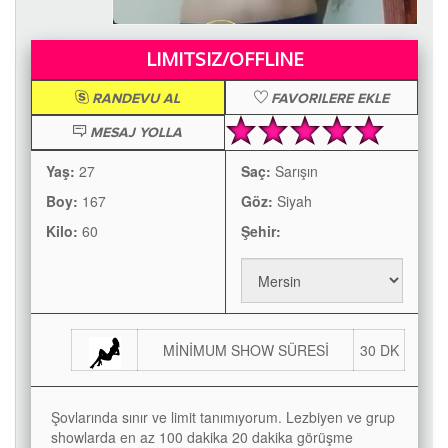
LIMITSIZ/OFFLINE
RANDEVU AL
FAVORILERE EKLE
MESAJ YOLLA
Yaş:
27
Saç:
Sarışın
Boy:
167
Göz:
Siyah
Kilo:
60
Şehir:
MİNİMUM SHOW SÜRESİ
30 DK
Şovlarında sınır ve limit tanımıyorum. Lezbiyen ve grup
showlarda en az 100 dakika 20 dakika görüşme