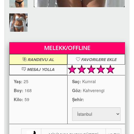
MELEKK/OFFLINE
RANDEVU AL
FAVORILERE EKLE
MESAJ YOLLA
Yaş:
25
Saç:
Kumral
Boy:
168
Göz:
Kahverengi
Kilo:
59
Şehir: