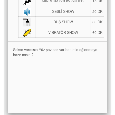
MİNİMUM SHOW SÜRESİ
15 DK
SESLİ SHOW
20 DK
DUŞ SHOW
60 DK
VİBRATÖR SHOW
60 DK
Sekse varmısın Yüz şov ses var benimle eğlenmeye
hazır mısın ?