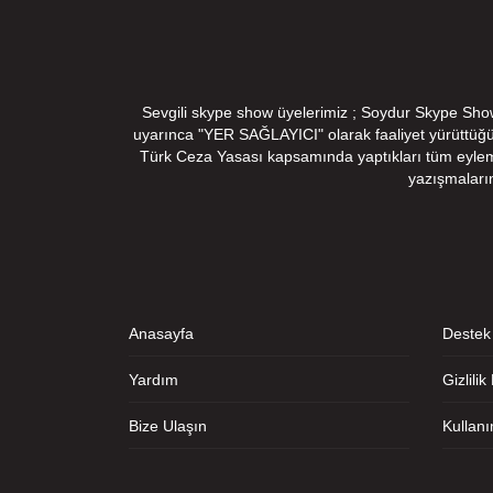
Sevgili skype show üyelerimiz ; Soydur Skype Show v
uyarınca "YER SAĞLAYICI" olarak faaliyet yürüttüğ
Türk Ceza Yasası kapsamında yaptıkları tüm eylemler
yazışmaları
Anasayfa
Destek
Yardım
Gizlilik
Bize Ulaşın
Kullan