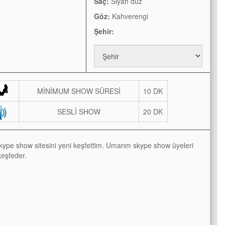
Saç:
Siyah düz
Göz:
Kahverengi
Şehir:
MİNİMUM SHOW SÜRESİ
10 DK
SESLİ SHOW
20 DK
kype show sitesini yeni keşfettim. Umarım skype show üyeleri
keşfeder.