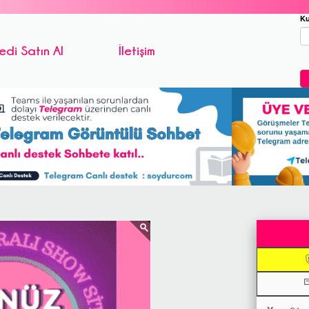
Ku
edi Satın Al
İletişim