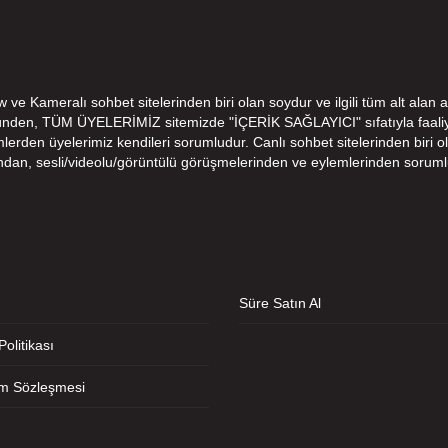
e Kameralı sohbet sitelerinden biri olan soydur ve ilgili tüm alt alan a
ünden, TÜM ÜYELERİMİZ sitemizde "İÇERİK SAĞLAYICI" sıfatıyla faaliye
den üyelerimiz kendileri sorumludur. Canlı sohbet sitelerinden biri ola
ndan, sesli/videolu/görüntülü görüşmelerinden ve eylemlerinden soruml
Süre Satın Al
 Politikası
ım Sözleşmesi