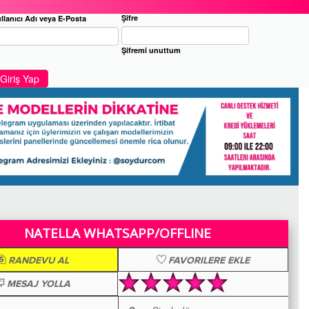
Şifre
llanıcı Adı veya E-Posta
Şifremi unuttum
Giriş Yap
NATELLA WHATSAPP/OFFLINE
RANDEVU AL
FAVORILERE EKLE
MESAJ YOLLA