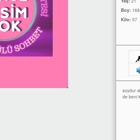
Yaş:
21
Boy:
168
Kilo:
57
soydur s
de beni 