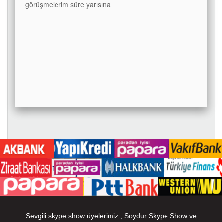
görüşmelerim süre yarısına
Sevgili skype show üyelerimiz ; Soydur Skype Show ve