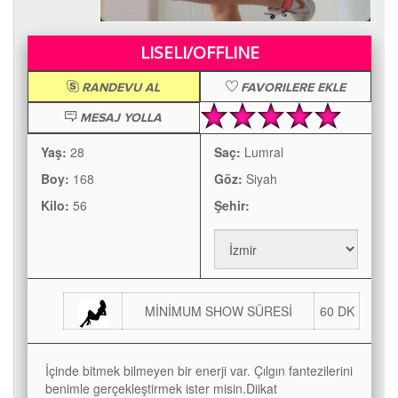
LISELI/OFFLINE
RANDEVU AL
FAVORILERE EKLE
MESAJ YOLLA
Yaş:
28
Saç:
Lumral
Boy:
168
Göz:
Siyah
Kilo:
56
Şehir:
MİNİMUM SHOW SÜRESİ
60 DK
İçinde bitmek bilmeyen bir enerji var. Çılgın fantezilerini
benimle gerçekleştirmek ister misin.Diikat