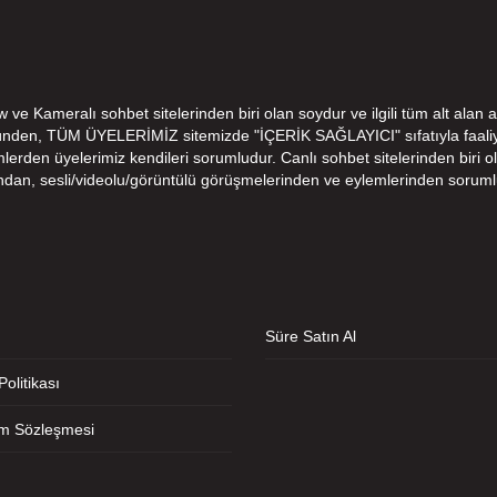
e Kameralı sohbet sitelerinden biri olan soydur ve ilgili tüm alt alan a
ünden, TÜM ÜYELERİMİZ sitemizde "İÇERİK SAĞLAYICI" sıfatıyla faaliye
den üyelerimiz kendileri sorumludur. Canlı sohbet sitelerinden biri ola
ndan, sesli/videolu/görüntülü görüşmelerinden ve eylemlerinden soruml
Süre Satın Al
 Politikası
ım Sözleşmesi