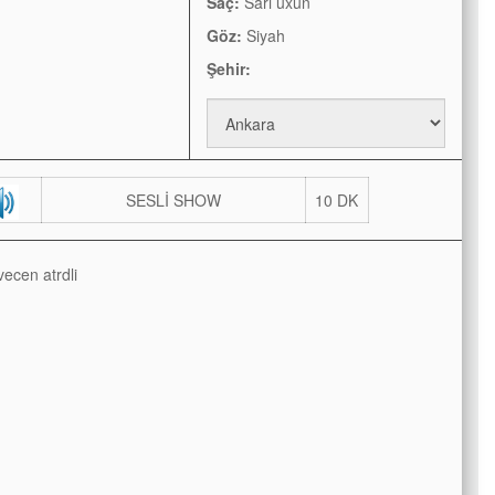
Saç:
Sarı uxun
Göz:
Siyah
Şehir:
SESLİ SHOW
10 DK
vecen atrdli