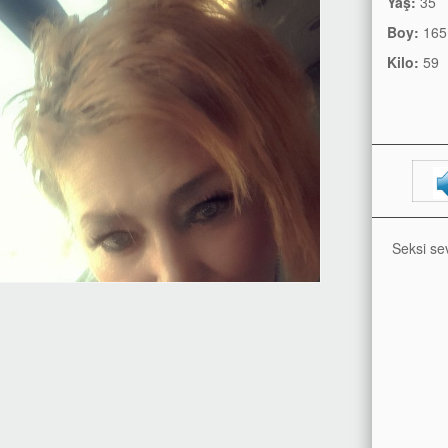
Yaş:
35
Boy:
165
Kilo:
59
Seksi se