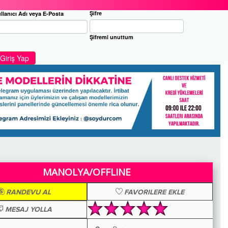
Şifre
llanıcı Adı veya E-Posta
Şifremi unuttum
Giriş Yap
MANOLYA/OFFLINE
RANDEVU AL
FAVORILERE EKLE
MESAJ YOLLA