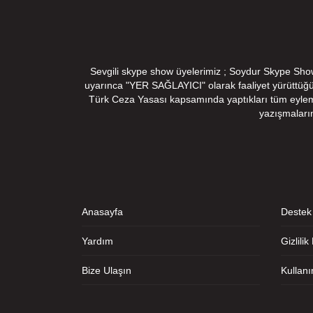
Sevgili skype show üyelerimiz ; Soydur Skype Show v
uyarınca "YER SAĞLAYICI" olarak faaliyet yürüttüğ
Türk Ceza Yasası kapsamında yaptıkları tüm eylemler
yazışmaları
Anasayfa
Destek
Yardım
Gizlilik
Bize Ulaşın
Kullan