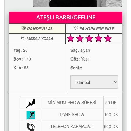
ATEŞLI BARBI/OFFLINE
RANDEVU AL
FAVORILERE EKLE
MESAJ YOLLA
Yaş:
20
Saç:
siyah
Boy:
170
Göz:
Yeşil
Kilo:
55
Şehir:
MİNİMUM SHOW SÜRESİ
50 DK
DANS SHOW
100 DK
TELEFON KAPMACA..!
500 DK