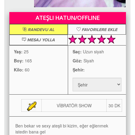
ATEŞLI HATUN/OFFLINE
RANDEVU AL
FAVORILERE EKLE
MESAJ YOLLA
Yaş:
25
Saç:
Uzun siyah
Boy:
165
Göz:
Siyah
Kilo:
60
Şehir:
VİBRATÖR SHOW
30 DK
Ben bekar ve sexy ateşli bi kizim, eğer eğlenmek
istedin bana gel