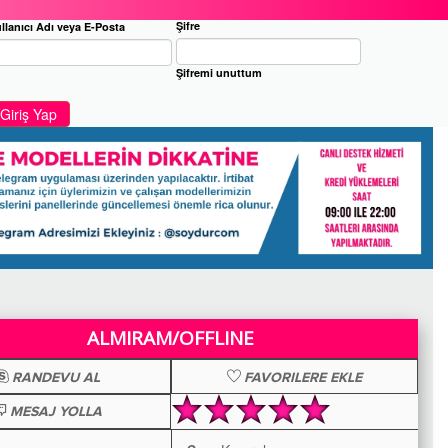
Şifre
llanıcı Adı veya E-Posta
Şifremi unuttum
Giriş Yap
ALMIRAM/OFFLINE
RANDEVU AL
FAVORILERE EKLE
MESAJ YOLLA