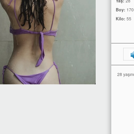
Yaş:
28
Boy:
170
Kilo:
55
28 yaşın