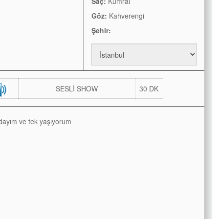
Saç:
Kumral
Göz:
Kahverengi
Şehir:
SESLİ SHOW
30 DK
dayım ve tek yaşıyorum