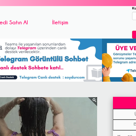
Ku
edi Satın Al
İletişim