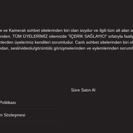
e Kameralı sohbet sitelerinden biri olan soydur ve ilgili tüm alt alan a
ünden, TÜM ÜYELERİMİZ sitemizde "İÇERİK SAĞLAYICI" sıfatıyla faaliye
den üyelerimiz kendileri sorumludur. Canlı sohbet sitelerinden biri ola
ndan, sesli/videolu/görüntülü görüşmelerinden ve eylemlerinden soruml
Süre Satın Al
 Politikası
ım Sözleşmesi