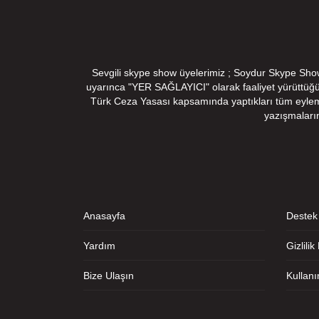
Sevgili skype show üyelerimiz ; Soydur Skype Show v
uyarınca "YER SAĞLAYICI" olarak faaliyet yürüttüğ
Türk Ceza Yasası kapsamında yaptıkları tüm eylemler
yazışmaları
Anasayfa
Destek
Yardım
Gizlilik
Bize Ulaşın
Kullan