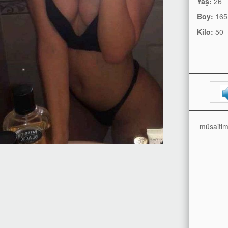
Yaş:
26
Boy:
165
Kilo:
50
müsaitim