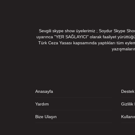
Sevgili skype show üyelerimiz ; Soydur Skype Show v
uyarınca "YER SAĞLAYICI" olarak faaliyet yürüttüğ
Türk Ceza Yasası kapsamında yaptıkları tüm eylemler
yazışmaları
Anasayfa
Destek
Yardım
Gizlilik
Bize Ulaşın
Kullan