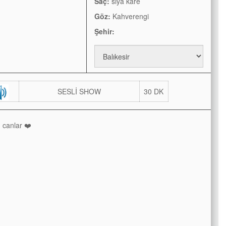
Saç:
siya kare
Göz:
Kahverengi
Şehir:
SESLİ SHOW
30 DK
 canlar ❤️