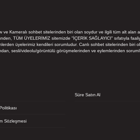
e Kameralı sohbet sitelerinden biri olan soydur ve ilgili tüm alt alan a
ünden, TÜM ÜYELERİMİZ sitemizde "İÇERİK SAĞLAYICI" sıfatıyla faaliye
den üyelerimiz kendileri sorumludur. Canlı sohbet sitelerinden biri ola
ndan, sesli/videolu/görüntülü görüşmelerinden ve eylemlerinden soruml
Süre Satın Al
 Politikası
ım Sözleşmesi