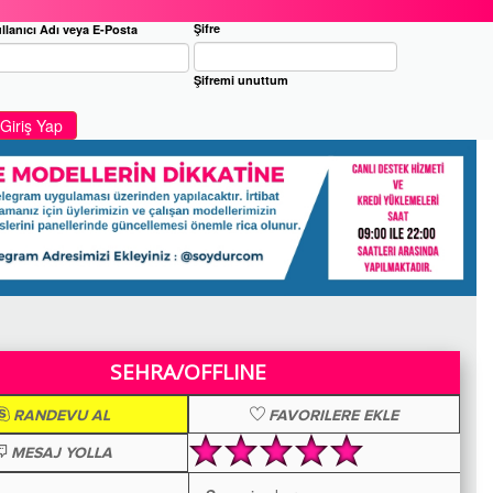
Şifre
llanıcı Adı veya E-Posta
Şifremi unuttum
Giriş Yap
SEHRA/OFFLINE
RANDEVU AL
FAVORILERE EKLE
MESAJ YOLLA