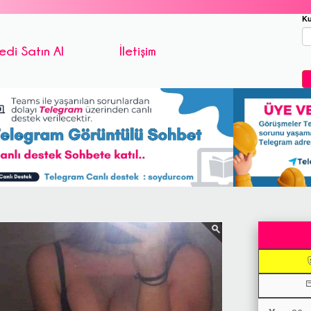
Ku
edi Satın Al
İletişim