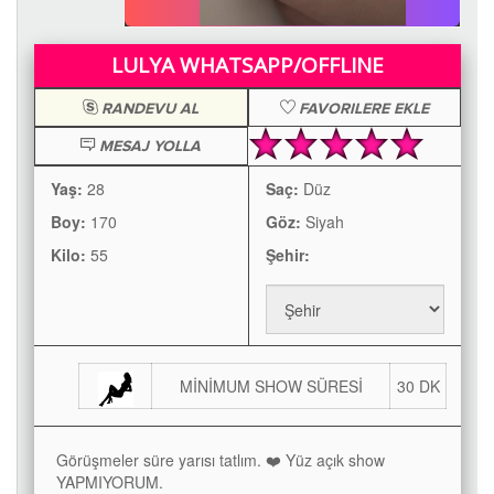
LULYA WHATSAPP/OFFLINE
RANDEVU AL
FAVORILERE EKLE
MESAJ YOLLA
Yaş:
28
Saç:
Düz
Boy:
170
Göz:
Siyah
Kilo:
55
Şehir:
MİNİMUM SHOW SÜRESİ
30 DK
Görüşmeler süre yarısı tatlım. ❤️ Yüz açık show
YAPMIYORUM.